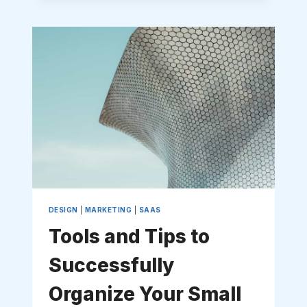
TOOLS
TO
BOOST
BUSINESS
GROWTH
DESIGN
|
MARKETING
|
SAAS
Tools and Tips to
Successfully
Organize Your Small