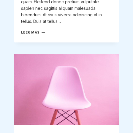
quam. Eleifend donec pretium vulputate
sapien nec sagittis aliquam malesuada
bibendum. At risus viverra adipiscing at in
tellus. Duis at tellus…
BE
LEER MÁS
REMARKABLE:
HOW
TO
MAKE
YOUR
BUSINESS
STAND
OUT