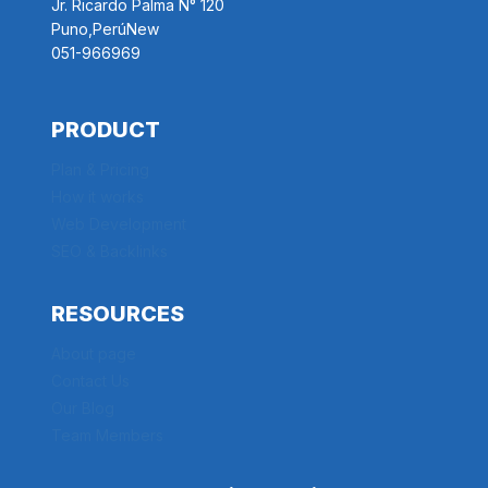
Jr. Ricardo Palma N° 120
Puno,PerúNew
051-966969
PRODUCT
Plan & Pricing
How it works
Web Development
SEO & Backlinks
RESOURCES
About page
Contact Us
Our Blog
Team Members