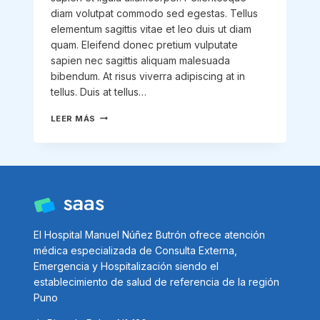
diam volutpat commodo sed egestas. Tellus
elementum sagittis vitae et leo duis ut diam
quam. Eleifend donec pretium vulputate
sapien nec sagittis aliquam malesuada
bibendum. At risus viverra adipiscing at in
tellus. Duis at tellus…
WRITING
LEER MÁS
A
BUSINESS
CASE:
WHAT
IT
IS
AND
HOW
TO
El Hospital Manuel Núñez Butrón ofrece atención
WRITE
médica especializada de Consulta Externa,
Emergencia y Hospitalización siendo el
establecimiento de salud de referencia de la región
Puno