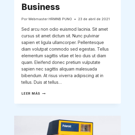
Business
Por
Webmaster HRMNB PUNO
23 de abril de 2021
Sed arcu non odio euismod lacinia. Sit amet
cursus sit amet dictum sit. Nunc pulvinar
sapien et ligula ullamcorper. Pellentesque
diam volutpat commodo sed egestas. Tellus
elementum sagittis vitae et leo duis ut diam
quam. Eleifend donec pretium vulputate
sapien nec sagittis aliquam malesuada
bibendum. At risus viverra adipiscing at in
tellus. Duis at tellus…
TOOLS
LEER MÁS
AND
TIPS
TO
SUCCESSFULLY
ORGANIZE
YOUR
SMALL
BUSINESS