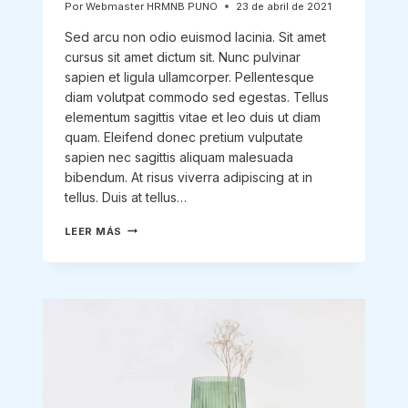
Por
Webmaster HRMNB PUNO
23 de abril de 2021
Sed arcu non odio euismod lacinia. Sit amet
cursus sit amet dictum sit. Nunc pulvinar
sapien et ligula ullamcorper. Pellentesque
diam volutpat commodo sed egestas. Tellus
elementum sagittis vitae et leo duis ut diam
quam. Eleifend donec pretium vulputate
sapien nec sagittis aliquam malesuada
bibendum. At risus viverra adipiscing at in
tellus. Duis at tellus…
WHY
LEER MÁS
STARTUPS
FAIL:
11
MISTAKES
FOUNDERS
KEEP
MAKING