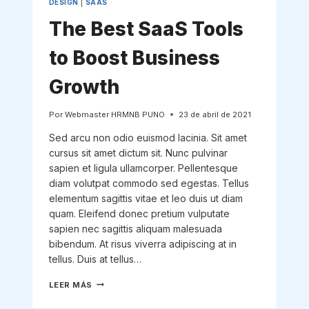
DESIGN
|
SAAS
The Best SaaS Tools
to Boost Business
Growth
Por
Webmaster HRMNB PUNO
23 de abril de 2021
Sed arcu non odio euismod lacinia. Sit amet
cursus sit amet dictum sit. Nunc pulvinar
sapien et ligula ullamcorper. Pellentesque
diam volutpat commodo sed egestas. Tellus
elementum sagittis vitae et leo duis ut diam
quam. Eleifend donec pretium vulputate
sapien nec sagittis aliquam malesuada
bibendum. At risus viverra adipiscing at in
tellus. Duis at tellus…
THE
LEER MÁS
BEST
SAAS