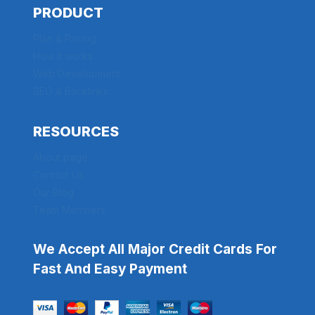
PRODUCT
Plan & Pricing
How it works
Web Development
SEO & Backlinks
RESOURCES
About page
Contact Us
Our Blog
Team Members
We Accept All Major Credit Cards For
Fast And Easy Payment