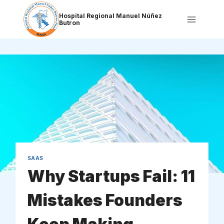
Saltar
al
Hospital Regional Manuel Núñez
Butron
contenido
SAAS
Why Startups Fail: 11
Mistakes Founders