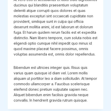
ducimus qui blanditiis praesentium voluptatum
deleniti atque corrupti quos dolores et quas
molestias excepturi sint occaecati cupiditate non
provident, similique sunt in culpa qui officia
deserunt mollitia animi, id est laborum et dolorum
fuga. Et harum quidem rerum facilis est et expedita
distinctio. Nam libero tempore, cum soluta nobis est
eligendi optio cumque nihil impedit quo minus id
quod maxime placeat facere possimus, omnis
voluptas assumenda est, omnis dolor repellendus.
Bibendum est ultricies integer quis. Risus quis
varius quam quisque id diam vel. Lorem mollis
aliquam ut porttitor leo a diam sollicitudin. At tempor
commodo ullamcorper a. Faucibus scelerisque
eleifend donec pretium vulputate sapien nec.
Aliquet bibendum enim facilisis gravida neque
convallis. In hendrerit gravida rutrum quisque.