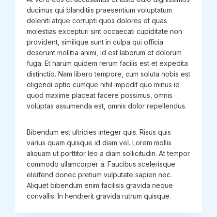
ducimus qui blanditiis praesentium voluptatum
deleniti atque corrupti quos dolores et quas
molestias excepturi sint occaecati cupiditate non
provident, similique sunt in culpa qui officia
deserunt mollitia animi, id est laborum et dolorum
fuga. Et harum quidem rerum facilis est et expedita
distinctio. Nam libero tempore, cum soluta nobis est
eligendi optio cumque nihil impedit quo minus id
quod maxime placeat facere possimus, omnis
voluptas assumenda est, omnis dolor repellendus.
Bibendum est ultricies integer quis. Risus quis
varius quam quisque id diam vel. Lorem mollis
aliquam ut porttitor leo a diam sollicitudin. At tempor
commodo ullamcorper a. Faucibus scelerisque
eleifend donec pretium vulputate sapien nec.
Aliquet bibendum enim facilisis gravida neque
convallis. In hendrerit gravida rutrum quisque.