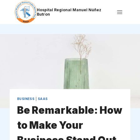
Saltar
al
Hospital Regional Manuel Núñez
Butron
contenido
BUSINESS
|
SAAS
Be Remarkable: How
to Make Your