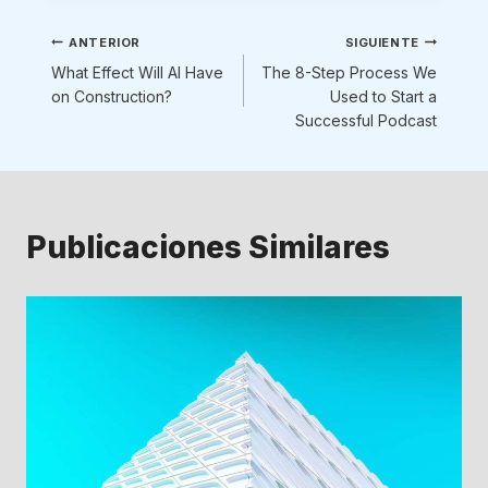
Navegación
ANTERIOR
SIGUIENTE
What Effect Will AI Have
The 8-Step Process We
de
on Construction?
Used to Start a
Successful Podcast
entradas
Publicaciones Similares