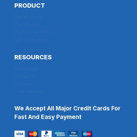
PRODUCT
Plan & Pricing
How it works
Web Development
SEO & Backlinks
RESOURCES
About page
Contact Us
Our Blog
Team Members
We Accept All Major Credit Cards For
Fast And Easy Payment