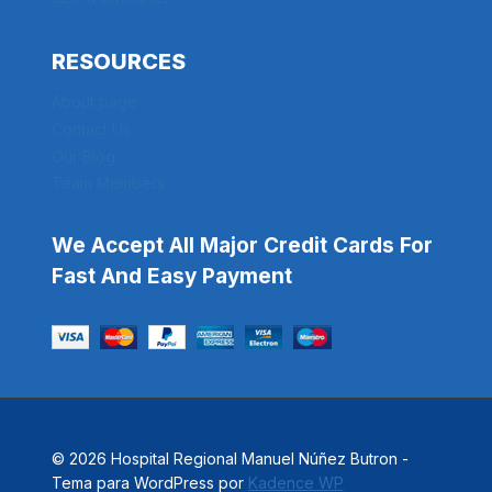
RESOURCES
About page
Contact Us
Our Blog
Team Members
We Accept All Major Credit Cards For
Fast And Easy Payment
© 2026 Hospital Regional Manuel Núñez Butron -
Tema para WordPress por
Kadence WP