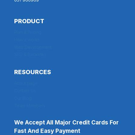
PRODUCT
Plan & Pricing
How it works
Web Development
SEO & Backlinks
RESOURCES
About page
Contact Us
Our Blog
Team Members
We Accept All Major Credit Cards For
Fast And Easy Payment