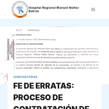
Saltar
al
Hospital Regional Manuel Núñez
Butron
contenido
CONVOCATORIAS
FE DE ERRATAS:
PROCESO DE