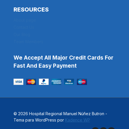
RESOURCES
About page
Contact Us
Our Blog
Team Members
We Accept All Major Credit Cards For
Fast And Easy Payment
© 2026 Hospital Regional Manuel Núñez Butron -
Tema para WordPress por
Kadence WP