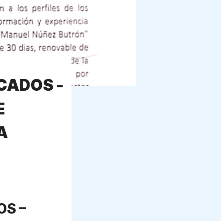
CADOS -
E
A
OS –