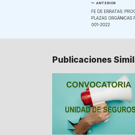
Navegaci
ANTERIOR
FE DE ERRATAS: PR
de
PLAZAS ORGÁNICAS 
001-2022
entradas
Publicaciones Simi