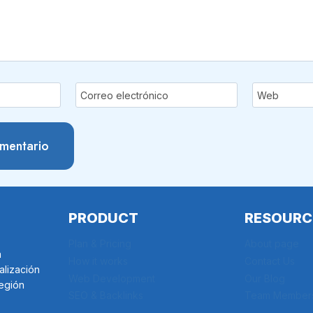
Correo electrónico
Web
PRODUCT
RESOURC
Plan & Pricing
About page
a
How it works
Contact Us
alización
Web Development
Our Blog
región
SEO & Backlinks
Team Member