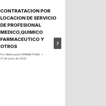
CONTRATACION POR
CONVOCA
LOCACION DE SERVICIO
Por
Webmaster 
11 de noviembre 
DE PROFESIONAL
MEDICO,QUIMICO
FARMACEUTICO Y
OTROS
Por
Webmaster HRMNB PUNO
27 de junio de 2025