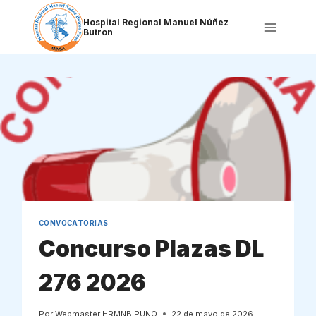
Saltar
al
Hospital Regional Manuel Núñez
Butron
contenido
CONVOCATORIAS
Concurso Plazas DL
276 2026
Por
Webmaster HRMNB PUNO
22 de mayo de 2026