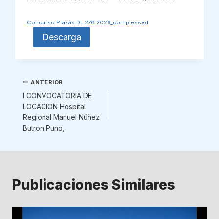
Concurso Plazas DL 276 2026_compressed
Descarga
Navegación
ANTERIOR
I CONVOCATORIA DE
de
LOCACION Hospital
Regional Manuel Núñez
entradas
Butron Puno,
Publicaciones Similares