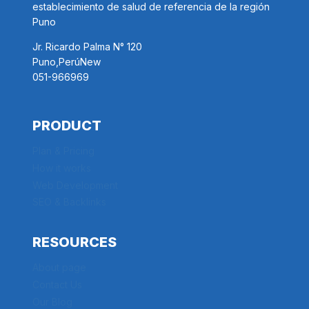
establecimiento de salud de referencia de la región
Puno
Jr. Ricardo Palma N° 120
Puno,PerúNew
051-966969
PRODUCT
Plan & Pricing
How it works
Web Development
SEO & Backlinks
RESOURCES
About page
Contact Us
Our Blog