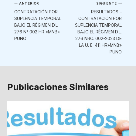
Navegación
ANTERIOR
SIGUIENTE
CONTRATACIÓN POR
RESULTADOS –
de
SUPLENCIA TEMPORAL
CONTRATACIÓN POR
BAJO EL RÉGIMEN D.L.
SUPLENCIA TEMPORAL
entradas
276 N° 002 HR «MNB»
BAJO EL RÉGIMEN D.L.
PUNO
276 NRO. 002-2023 DE
LA U. E. 411 HR»MNB»
PUNO
Publicaciones Similares