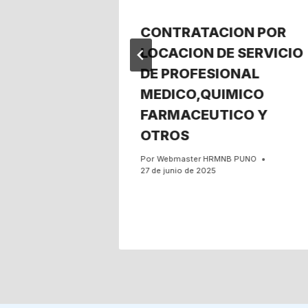
IA
CONTRATACION POR
LOCACION
LOCACION DE SERVICIO
DE PROFESIONAL
TO DE
MEDICO,QUIMICO
ICA Y
FARMACEUTICO Y
ON DEL
OTROS
O
Por
Webmaster HRMNB PUNO
27 de junio de 2025
PUNO