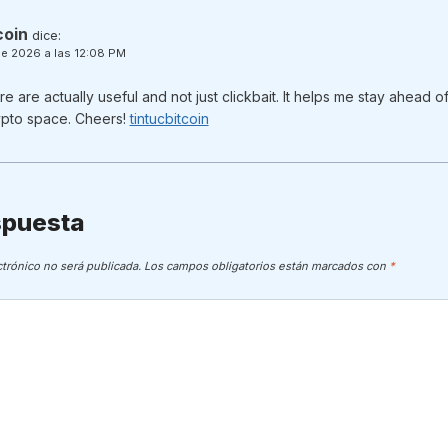
coin
dice:
e 2026 a las 12:08 PM
are actually useful and not just clickbait. It helps me stay ahead of
rypto space. Cheers!
tintucbitcoin
spuesta
ctrónico no será publicada.
Los campos obligatorios están marcados con
*