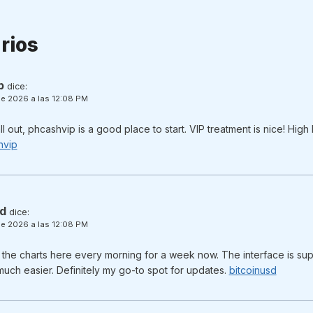
rios
p
dice:
e 2026 a las 12:08 PM
all out, phcashvip is a good place to start. VIP treatment is nice! H
hvip
sd
dice:
e 2026 a las 12:08 PM
the charts here every morning for a week now. The interface is su
much easier. Definitely my go-to spot for updates.
bitcoinusd