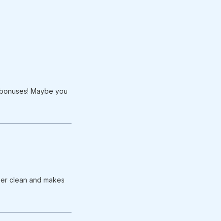
igh bonuses! Maybe you
per clean and makes