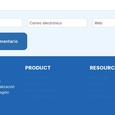
Correo electrónico
Web
PRODUCT
RESOURC
Plan & Pricing
About page
a
How it works
Contact Us
alización
Web Development
Our Blog
región
SEO & Backlinks
Team Member