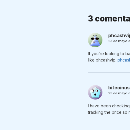
3 comenta
phcashvi
23 de mayo d
If you’re looking to b
like phcashvip.
phcas
bitcoinu
23 de mayo d
I have been checking 
tracking the price so 