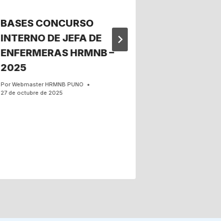
BASES CONCURSO
PROCESO
INTERNO DE JEFA DE
REASIGNA
ENFERMERAS HRMNB –
2022, H
2025
RESULTA
Por
Webmaster HRMNB PUNO
Por
Webmaster 
27 de octubre de 2025
26 de septiembre