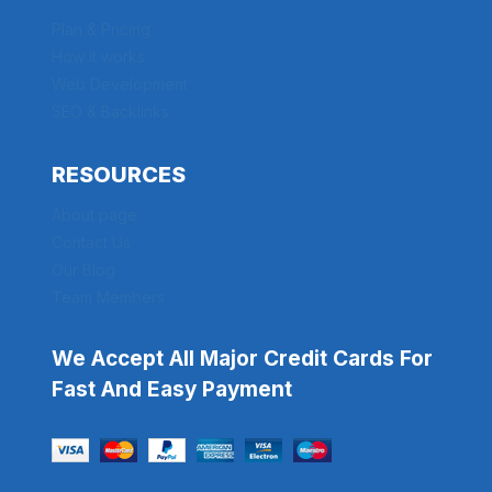
Plan & Pricing
How it works
Web Development
SEO & Backlinks
RESOURCES
About page
Contact Us
Our Blog
Team Members
We Accept All Major Credit Cards For
Fast And Easy Payment