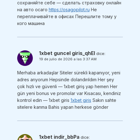
сохраняйте себе — сделать страховку онлайн
на авто осаго
https://osagopilot.ru
Не
переплачивайте в офисах Перешлите тому у
кого машина
1xbet guncel giris_qhEl
dice:
19 de julio de 2026 a las 3:37 AM
Merhaba arkadaşlar Siteler sürekli kapanıyor, yeni
adres arıyorum Hepsinde dolandırıldım Her şey
çok hızlı ve güvenli — 1xbet giriş yap hemen Her
gün yeni bonus ve promolar var Kısacası, kendiniz
kontrol edin — 1xbet giris
1xbet giris
Sakın sahte
sitelere kanma Bahis yapan herkese gönder
1xbet indir_bbPa
dice: