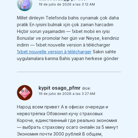
19 de julio de 2026 a las 3:12 AM
Millet dinleyin Telefonda bahis oynamak çok daha
pratik En iyisini bulmak için çok zaman harcadım
Hiçbir sorun yaşamadım — 1xbet mobii en iyisi
Bonuslar ve promolar her gün var Neyse, kendiniz
indirin — 1xbet nouvelle version à télécharger
1xbet nouvelle version à télécharger
Sakın sahte
uygulamalara kanma Bahis yapan herkese gönder
kypit osago_pfmr
dice:
19 de julio de 2026 a las 3:27 AM
Народ всем привет А в офисах очереди и
нервотрёпка Обзвонил кучу страховых
Короче, единственный где реально экономия
— выбрать страховку осаго онлайн за 5 минут
Экономия почти 3000 рублей В общем,