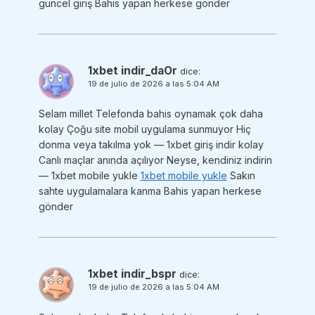
güncel giriş Bahis yapan herkese gönder
1xbet indir_daOr
dice:
19 de julio de 2026 a las 5:04 AM
Selam millet Telefonda bahis oynamak çok daha
kolay Çoğu site mobil uygulama sunmuyor Hiç
donma veya takılma yok — 1xbet giriş indir kolay
Canlı maçlar anında açılıyor Neyse, kendiniz indirin
— 1xbet mobile yukle
1xbet mobile yukle
Sakın
sahte uygulamalara kanma Bahis yapan herkese
gönder
1xbet indir_bspr
dice:
19 de julio de 2026 a las 5:04 AM