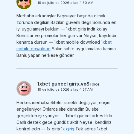
19 de julio de 2026 a las 4:30 AM
Merhaba arkadaşlar Bilgisayar başında olmak
zorunda değilsin Bazıları güvenli değil Sonunda en
iyi uygulamayı buldum — 1xbet giriş indir kolay
Bonuslar ve promolar her gün var Neyse, kaydedin
kenarda dursun — 1xbet mobile download
1xbet
mobile download
Sakın sahte uygulamalara kanma
Bahis yapan herkese gönder
1xbet guncel giris_voSi
dice:
19 de julio de 2026 a las 4:37 AM
Herkes merhaba Siteler sürekli değişiyor, erişim
engelleniyor Onlarca site denedim Bu site
gerçekten işe yarıyor — 1xbet güncel adres tıkla
Canlı destek gece gündüz aktif Neyse, kendiniz
kontrol edin — 1x giriş
1x giriş
Tek adres 1xbet