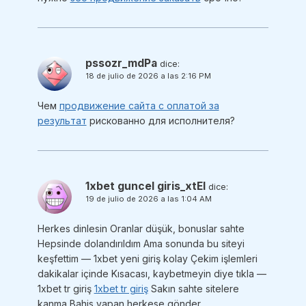
pssozr_mdPa
dice:
18 de julio de 2026 a las 2:16 PM
Чем
продвижение сайта с оплатой за
результат
рискованно для исполнителя?
1xbet guncel giris_xtEl
dice:
19 de julio de 2026 a las 1:04 AM
Herkes dinlesin Oranlar düşük, bonuslar sahte
Hepsinde dolandırıldım Ama sonunda bu siteyi
keşfettim — 1xbet yeni giriş kolay Çekim işlemleri
dakikalar içinde Kısacası, kaybetmeyin diye tıkla —
1xbet tr giriş
1xbet tr giriş
Sakın sahte sitelere
kanma Bahis yapan herkese gönder