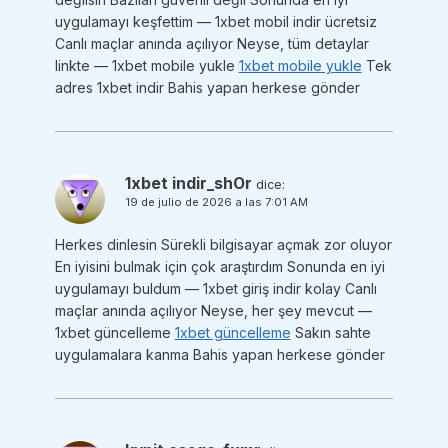
uygulamayı keşfettim — 1xbet mobil indir ücretsiz
Canlı maçlar anında açılıyor Neyse, tüm detaylar
linkte — 1xbet mobile yukle
1xbet mobile yukle
Tek
adres 1xbet indir Bahis yapan herkese gönder
1xbet indir_shOr
dice:
19 de julio de 2026 a las 7:01 AM
Herkes dinlesin Sürekli bilgisayar açmak zor oluyor
En iyisini bulmak için çok araştırdım Sonunda en iyi
uygulamayı buldum — 1xbet giriş indir kolay Canlı
maçlar anında açılıyor Neyse, her şey mevcut —
1xbet güncelleme
1xbet güncelleme
Sakın sahte
uygulamalara kanma Bahis yapan herkese gönder