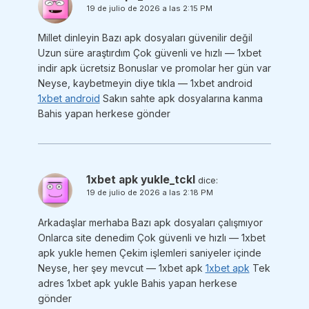
19 de julio de 2026 a las 2:15 PM
Millet dinleyin Bazı apk dosyaları güvenilir değil
Uzun süre araştırdım Çok güvenli ve hızlı — 1xbet
indir apk ücretsiz Bonuslar ve promolar her gün var
Neyse, kaybetmeyin diye tıkla — 1xbet android
1xbet android
Sakın sahte apk dosyalarına kanma
Bahis yapan herkese gönder
1xbet apk yukle_tckl
dice:
19 de julio de 2026 a las 2:18 PM
Arkadaşlar merhaba Bazı apk dosyaları çalışmıyor
Onlarca site denedim Çok güvenli ve hızlı — 1xbet
apk yukle hemen Çekim işlemleri saniyeler içinde
Neyse, her şey mevcut — 1xbet apk
1xbet apk
Tek
adres 1xbet apk yukle Bahis yapan herkese
gönder