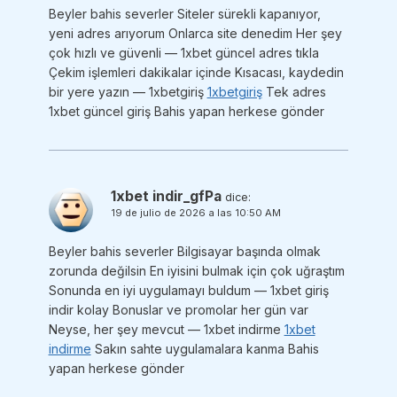
Beyler bahis severler Siteler sürekli kapanıyor,
yeni adres arıyorum Onlarca site denedim Her şey
çok hızlı ve güvenli — 1xbet güncel adres tıkla
Çekim işlemleri dakikalar içinde Kısacası, kaydedin
bir yere yazın — 1xbetgiriş
1xbetgiriş
Tek adres
1xbet güncel giriş Bahis yapan herkese gönder
1xbet indir_gfPa
dice:
19 de julio de 2026 a las 10:50 AM
Beyler bahis severler Bilgisayar başında olmak
zorunda değilsin En iyisini bulmak için çok uğraştım
Sonunda en iyi uygulamayı buldum — 1xbet giriş
indir kolay Bonuslar ve promolar her gün var
Neyse, her şey mevcut — 1xbet indirme
1xbet
indirme
Sakın sahte uygulamalara kanma Bahis
yapan herkese gönder