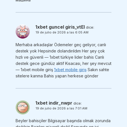
1xbet guncel giris_vtEl
dice:
19 de julio de 2026 a las 6:05 AM
Merhaba arkadaşlar Ödemeler geç geliyor, canlı
destek yok Hepsinde dolandırıldım Her şey çok
hızlı ve güvenli — 1xbet türkiye lider bahis Canlı
destek gece gündüz aktif Kısacası, her şey mevcut
— 1xbet mobile giriş
1xbet mobile giriş
Sakın sahte
sitelere kanma Bahis yapan herkese gönder
1xbet indir_nwpr
dice:
19 de julio de 2026 a las 7:01 AM
Beyler bahisçiler Bilgisayar başında olmak zorunda
değilsin Bazıları güvenli değil Sonunda en iyi