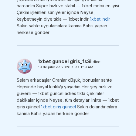
harcadım Süper hızlı ve stabil — 1xbet mobii en iyisi
Çekim işlemleri saniyeler içinde Neyse,
kaybetmeyin diye tıkla — 1xbet indir
1xbet indir
Sakın sahte uygulamalara kanma Bahis yapan
herkese gönder
1xbet guncel giris_fsSi
dice:
19 de julio de 2026 a las 1:19 AM
Selam arkadaşlar Oranlar düşük, bonuslar sahte
Hepsinde hayal kırıklığı yaşadım Her şey hızlı ve
güvenli — 1xbet güncel adres tıkla Çekimler
dakikalar içinde Neyse, tüm detaylar linkte — 1xbet
giriş güncel
1xbet giriş güncel
Sakın dolandırıcılara
kanma Bahis yapan herkese gönder