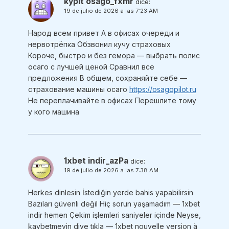
kypit osago_fxmr
dice:
19 de julio de 2026 a las 7:23 AM
Народ всем привет А в офисах очереди и
нервотрёпка Обзвонил кучу страховых
Короче, быстро и без гемора — выбрать полис
осаго с лучшей ценой Сравнил все
предложения В общем, сохраняйте себе —
страхование машины осаго
https://osagopilot.ru
Не переплачивайте в офисах Перешлите тому
у кого машина
1xbet indir_azPa
dice:
19 de julio de 2026 a las 7:38 AM
Herkes dinlesin İstediğin yerde bahis yapabilirsin
Bazıları güvenli değil Hiç sorun yaşamadım — 1xbet
indir hemen Çekim işlemleri saniyeler içinde Neyse,
kaybetmeyin diye tıkla — 1xbet nouvelle version à