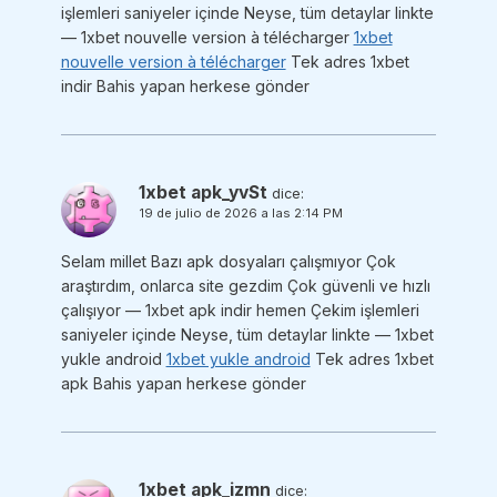
işlemleri saniyeler içinde Neyse, tüm detaylar linkte
— 1xbet nouvelle version à télécharger
1xbet
nouvelle version à télécharger
Tek adres 1xbet
indir Bahis yapan herkese gönder
1xbet apk_yvSt
dice:
19 de julio de 2026 a las 2:14 PM
Selam millet Bazı apk dosyaları çalışmıyor Çok
araştırdım, onlarca site gezdim Çok güvenli ve hızlı
çalışıyor — 1xbet apk indir hemen Çekim işlemleri
saniyeler içinde Neyse, tüm detaylar linkte — 1xbet
yukle android
1xbet yukle android
Tek adres 1xbet
apk Bahis yapan herkese gönder
1xbet apk_izmn
dice: