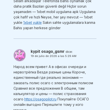
Selam arkadaşlar Telefonda bahis oynamak çok
daha pratik Bazıları güvenli değil Hiçbir sorun
yaşamadım — 1xbet mobil uygulama apk Uygulama
çok hafif ve hızlı Neyse, her şey mevcut — 1xbet
yukle
1xbet yukle
Sakın sahte uygulamalara kanma
Bahis yapan herkese gönder
kypit osago_gsmr
dice:
19 de julio de 2026 a las 5:29 AM
Народ всем привет А в офисах очереди и
нервотрёпка Везде разные цены Короче,
единственный где реально экономия —
заказать полис осаго с электронным полисом
Сравнил все предложения В общем, там
калькулятор и цены — полис страхования
осаго
https://osagopilot.ru
Покупайте ОСАГО
онлайн выгодно Перешлите тому у кого
машина