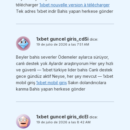
télécharger
1xbet nouvelle version à télécharger
Tek adres 1xbet indir Bahis yapan herkese gönder
1xbet guncel giris_cdSi
dice:
19 de julio de 2026 a las 7:51 AM
Beyler bahis severler Ödemeler aylarca sürüyor,
canlı destek yok Aylardır araştırıyorum Her şey hızlı
ve güvenli — 1xbet türkiye lider bahis Canlı destek
gece gündüz aktif Neyse, her şey mevcut — 1xbet
mobil giriş
1xbet mobil giriş
Sakın dolandırıcılara
kanma Bahis yapan herkese gönder
1xbet guncel giris_dcEl
dice:
19 de julio de 2026 a las 8:42 AM