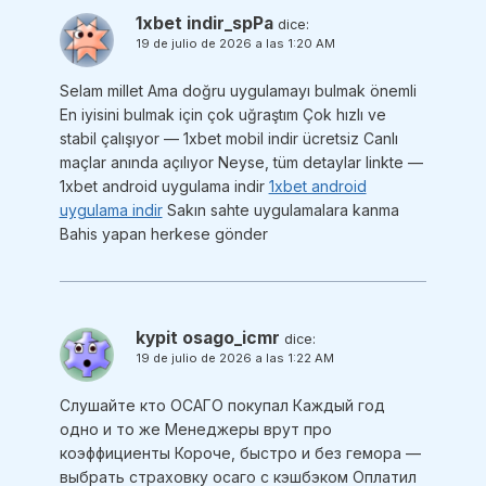
1xbet indir_spPa
dice:
19 de julio de 2026 a las 1:20 AM
Selam millet Ama doğru uygulamayı bulmak önemli
En iyisini bulmak için çok uğraştım Çok hızlı ve
stabil çalışıyor — 1xbet mobil indir ücretsiz Canlı
maçlar anında açılıyor Neyse, tüm detaylar linkte —
1xbet android uygulama indir
1xbet android
uygulama indir
Sakın sahte uygulamalara kanma
Bahis yapan herkese gönder
kypit osago_icmr
dice:
19 de julio de 2026 a las 1:22 AM
Слушайте кто ОСАГО покупал Каждый год
одно и то же Менеджеры врут про
коэффициенты Короче, быстро и без гемора —
выбрать страховку осаго с кэшбэком Оплатил