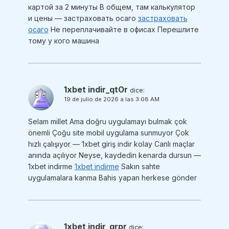
картой за 2 минуты В общем, там калькулятор
и цены — застраховать осаго
застраховать
осаго
Не переплачивайте в офисах Перешлите
тому у кого машина
1xbet indir_qtOr
dice:
19 de julio de 2026 a las 3:08 AM
Selam millet Ama doğru uygulamayı bulmak çok
önemli Çoğu site mobil uygulama sunmuyor Çok
hızlı çalışıyor — 1xbet giriş indir kolay Canlı maçlar
anında açılıyor Neyse, kaydedin kenarda dursun —
1xbet indirme
1xbet indirme
Sakın sahte
uygulamalara kanma Bahis yapan herkese gönder
1xbet indir_grpr
dice: