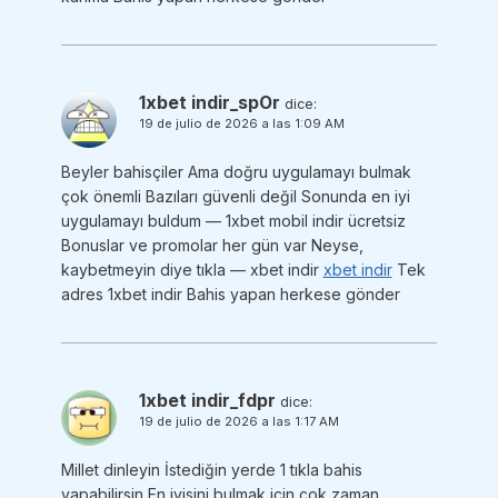
1xbet indir_spOr
dice:
19 de julio de 2026 a las 1:09 AM
Beyler bahisçiler Ama doğru uygulamayı bulmak
çok önemli Bazıları güvenli değil Sonunda en iyi
uygulamayı buldum — 1xbet mobil indir ücretsiz
Bonuslar ve promolar her gün var Neyse,
kaybetmeyin diye tıkla — xbet indir
xbet indir
Tek
adres 1xbet indir Bahis yapan herkese gönder
1xbet indir_fdpr
dice:
19 de julio de 2026 a las 1:17 AM
Millet dinleyin İstediğin yerde 1 tıkla bahis
yapabilirsin En iyisini bulmak için çok zaman