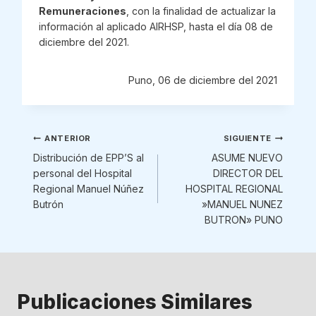
Remuneraciones
, con la finalidad de actualizar la
información al aplicado AIRHSP, hasta el día 08 de
diciembre del 2021.
Puno, 06 de diciembre del 2021
Navegación
ANTERIOR
SIGUIENTE
Distribución de EPP’S al
ASUME NUEVO
de
personal del Hospital
DIRECTOR DEL
Regional Manuel Núñez
HOSPITAL REGIONAL
entradas
Butrón
»MANUEL NUNEZ
BUTRON» PUNO
Publicaciones Similares