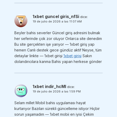
1xbet guncel giris_nfSi
dice:
19 de julio de 2026 a las 11:07 AM
Beyler bahis severler Güncel giriş adresini bulmak
her seferinde çok zor oluyor Onlarca site denedim
Bu site gerçekten işe yarıyor — 1xbet giriş yap
hemen Canlı destek gece gündüz aktif Neyse, tüm
detaylar linkte — 1xbet girişi
1xbet girişi
Sakın
dolandırıcılara kanma Bahis yapan herkese gönder
1xbet indir_hcMl
dice:
19 de julio de 2026 a las 1:59 PM
Selam millet Mobil bahis uygulaması hayat
kurtarıyor Bazıları sürekli güncelleme istiyor Hiçbir
sorun yaşamadım — 1xbet mobii en iyisi Çekim