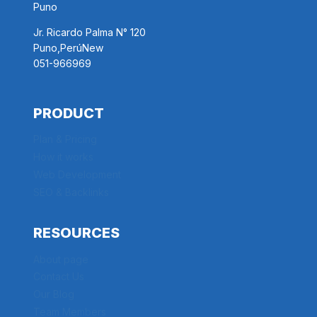
Puno
Jr. Ricardo Palma N° 120
Puno,PerúNew
051-966969
PRODUCT
Plan & Pricing
How it works
Web Development
SEO & Backlinks
RESOURCES
About page
Contact Us
Our Blog
Team Members