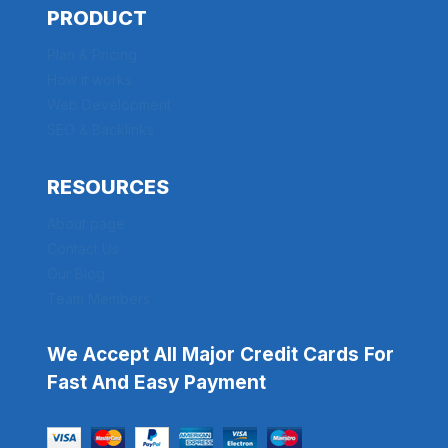
PRODUCT
Plan & Pricing
How it works
Web Development
SEO & Backlinks
RESOURCES
About page
Contact Us
Our Blog
Team Members
We Accept All Major Credit Cards For
Fast And Easy Payment