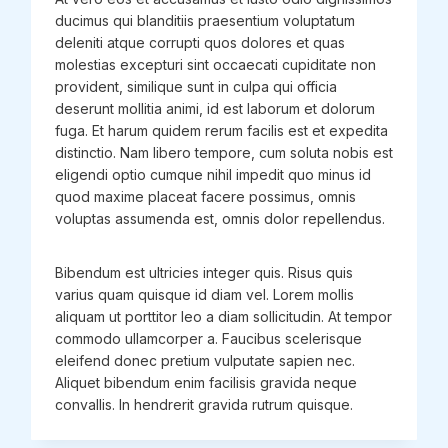
ducimus qui blanditiis praesentium voluptatum
deleniti atque corrupti quos dolores et quas
molestias excepturi sint occaecati cupiditate non
provident, similique sunt in culpa qui officia
deserunt mollitia animi, id est laborum et dolorum
fuga. Et harum quidem rerum facilis est et expedita
distinctio. Nam libero tempore, cum soluta nobis est
eligendi optio cumque nihil impedit quo minus id
quod maxime placeat facere possimus, omnis
voluptas assumenda est, omnis dolor repellendus.
Bibendum est ultricies integer quis. Risus quis
varius quam quisque id diam vel. Lorem mollis
aliquam ut porttitor leo a diam sollicitudin. At tempor
commodo ullamcorper a. Faucibus scelerisque
eleifend donec pretium vulputate sapien nec.
Aliquet bibendum enim facilisis gravida neque
convallis. In hendrerit gravida rutrum quisque.