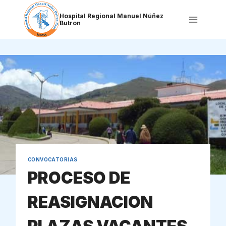
Saltar
al
Hospital Regional Manuel Núñez
Butron
contenido
CONVOCATORIAS
PROCESO DE
REASIGNACION