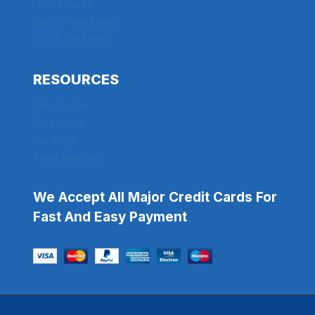
How it works
Web Development
SEO & Backlinks
RESOURCES
About page
Contact Us
Our Blog
Team Members
We Accept All Major Credit Cards For
Fast And Easy Payment