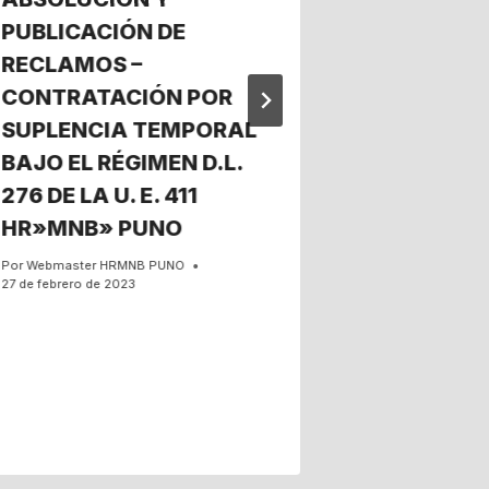
PUBLICACIÓN DE
personal 
RECLAMOS –
Regional
CONTRATACIÓN POR
Butrón
SUPLENCIA TEMPORAL
Por
Webmaster 
7 de diciembre de
BAJO EL RÉGIMEN D.L.
276 DE LA U. E. 411
HR»MNB» PUNO
Por
Webmaster HRMNB PUNO
27 de febrero de 2023