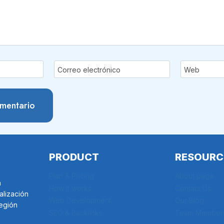
Correo electrónico
Web
PRODUCT
RESOURC
Plan & Pricing
About page
a
How it works
Contact Us
alización
Web Development
Our Blog
región
SEO & Backlinks
Team Member