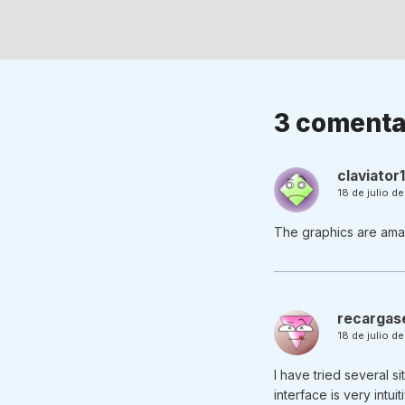
3 comenta
claviator
18 de julio d
The graphics are amaz
recargas
18 de julio d
I have tried several s
interface is very int