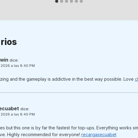
rios
1win
dice:
e 2026 a las 8:40 PM
ing and the gameplay is addictive in the best way possible. Love
c
ecuabet
dice:
e 2026 a las 8:40 PM
ites but this one is by far the fastest for top-ups. Everything works s
uitive. Highly recommended for everyone!
recargasecuabet