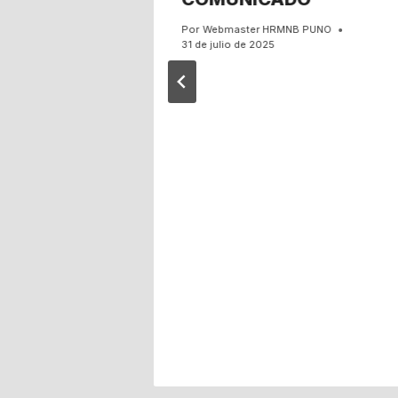
Por
Webmaster HRMNB PUNO
31 de julio de 2025
BIERTO
ATACIÓN
JO EL
Nro. 276
11
GIONAL
EZ
O
PUNO