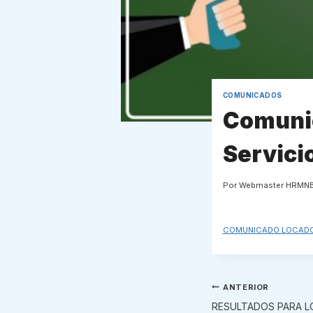
COMUNICADOS
Comunic
Servici
Por
Webmaster HRMN
COMUNICADO LOCAD
Navegaci
ANTERIOR
RESULTADOS PARA L