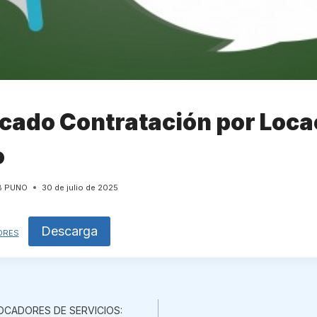
ado Contratación por Loca
o
B PUNO
30 de julio de 2025
Descarga
ORES
ón
OCADORES DE SERVICIOS: