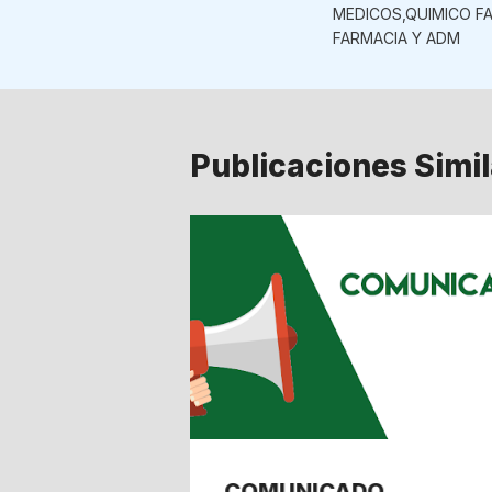
de
MEDICOS,QUIMICO F
FARMACIA Y ADM
entradas
Publicaciones Simi
DE
COMUNICADO