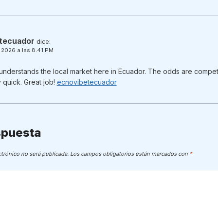
tecuador
dice:
e 2026 a las 8:41 PM
at understands the local market here in Ecuador. The odds are compet
y quick. Great job!
ecnovibetecuador
spuesta
ctrónico no será publicada.
Los campos obligatorios están marcados con
*