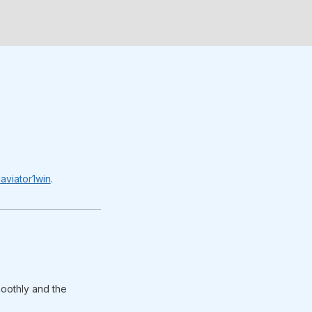
laviator1win
.
moothly and the