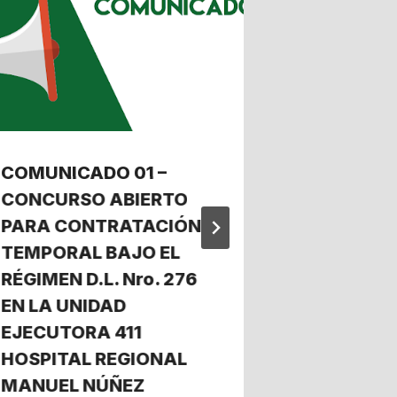
COMUNICADO 01 –
RESULTAD
CONCURSO ABIERTO
CONTRAT
PARA CONTRATACIÓN
PSICOLOG
TEMPORAL BAJO EL
ESTADIST
RÉGIMEN D.L. Nro. 276
MODALID
EN LA UNIDAD
LOCACION
EJECUTORA 411
Por
Webmaster 
5 de mayo de 20
HOSPITAL REGIONAL
MANUEL NÚÑEZ