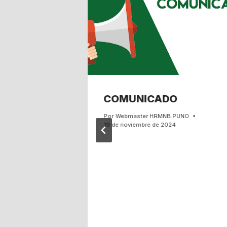
FINALES
COMUNICADO
ATACIÓN
Por
Webmaster HRMNB PUNO
19 de noviembre de 2024
IA
JO EL
276 DE LA
MNB»
PUNO