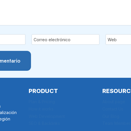
Correo electrónico
Web
PRODUCT
RESOURC
Plan & Pricing
About page
a
How it works
Contact Us
alización
Web Development
Our Blog
región
SEO & Backlinks
Team Member