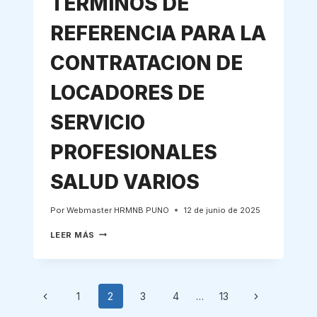
TERMINOS DE
REFERENCIA PARA LA
CONTRATACION DE
LOCADORES DE
SERVICIO
PROFESIONALES
SALUD VARIOS
Por
Webmaster HRMNB PUNO
12 de junio de 2025
TERMINOS
LEER MÁS
DE
REFERENCIA
PARA
LA
Navegación
CONTRATACION
Página
Siguiente
1
2
3
4
…
13
DE
LOCADORES