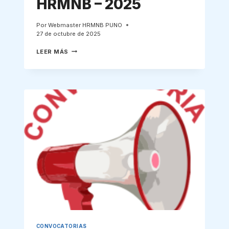
HRMNB – 2025
Por
Webmaster HRMNB PUNO
27 de octubre de 2025
BASES
LEER MÁS
CONCURSO
INTERNO
DE
JEFA
DE
ENFERMERAS
HRMNB
–
2025
CONVOCATORIAS