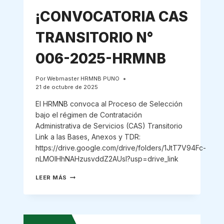
¡CONVOCATORIA CAS
TRANSITORIO N°
006-2025-HRMNB
Por
Webmaster HRMNB PUNO
21 de octubre de 2025
El HRMNB convoca al Proceso de Selección
bajo el régimen de Contratación
Administrativa de Servicios (CAS) Transitorio
Link a las Bases, Anexos y TDR:
https://drive.google.com/drive/folders/1JtT7V94Fc-
nLMOIHhNAHzusvddZ2AUsl?usp=drive_link
¡CONVOCATORIA
LEER MÁS
CAS
TRANSITORIO
N°
006-
2025-