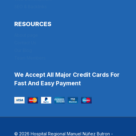
SEO & Backlinks
RESOURCES
About page
Contact Us
Our Blog
Team Members
We Accept All Major Credit Cards For
Fast And Easy Payment
© 2026 Hospital Regional Manuel Núñez Butron -