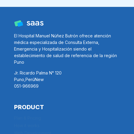
anterior
página
de
DE
SERVICIO
página
PROFESIONALES
SALUD
VARIOS
El Hospital Manuel Núñez Butrón ofrece atención
médica especializada de Consulta Externa,
Emergencia y Hospitalización siendo el
establecimiento de salud de referencia de la región
Puno
Jr. Ricardo Palma N° 120
Puno,PerúNew
051-966969
PRODUCT
Plan & Pricing
How it works
Web Development